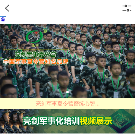
亮剑军事夏令营磨练心智...