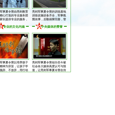
军事夏令营由亮剑教育
亮剑军事夏令营的训练基地
精心打造的专业服务团
训练设施设备齐全，军事氛
家长提供专业的服务，
围浓厚，后勤保障完善，管
子入营到离营全程提供
理规范安全，纪律作风优
专业的文化内涵
中央媒体的赞誉
、周到的服务！
良，让孩子获得持久、优良
的熏陶！
军事夏令营以培养孩子
亮剑军事夏令营创办至今被
精神为宗旨，让孩子学
社会各大媒体高度认可与报
抛弃、不放弃，用行动
道，让亮剑军事夏令营在传
中华军魂的魅力，锻造
播中华军魂的征程上更加执
中国心！
著与坚定！