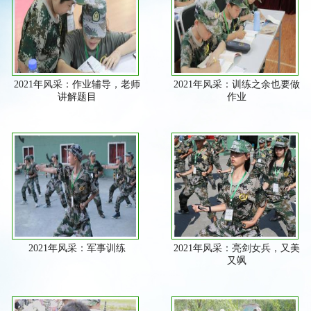
2021年风采：作业辅导，老师
2021年风采：训练之余也要做
讲解题目
作业
2021年风采：军事训练
2021年风采：亮剑女兵，又美
又飒