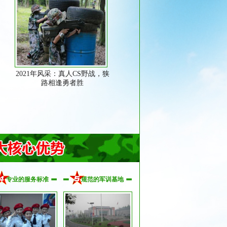
2021年风采：真人CS野战，狭
路相逢勇者胜
专业的服务标准
规范的军训基地