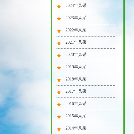
2024年风采
2023年风采
2022年风采
2021年风采
2020年风采
2019年风采
2018年风采
2017年风采
2016年风采
2015年风采
2014年风采