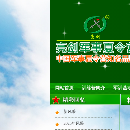
网站首页
训练营简介
军训基
新风采
2025年风采