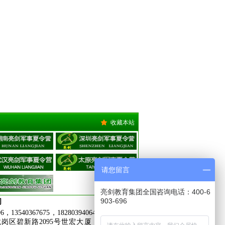
收藏本站
请您留言
亮剑教育集团全国咨询电话：400-6
903-696
公司
696，13540367675，18280394064；广州分公司
市龙岗区碧新路2095号世宏大厦，
电话：0755-