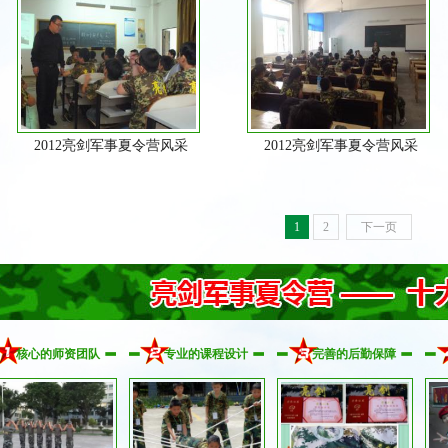
2012亮剑军事夏令营风采
2012亮剑军事夏令营风采
1
2
下一页
核心的师资团队
专业的课程设计
完善的后勤保障