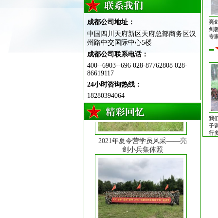
2022年夏令营学员风采——亮
成都公司地址：
剑小兵集体照
亮
剑
中国四川天府新区天府总部商务区汉
专
州路中交国际中心5楼
心
志
成都公司联系电话：
同
400--6903--696 028-87762808 028-
队
86619117
24小时咨询热线：
18280394064
2021年夏令营学员风采——亮
我
剑小兵集体照
子
行
老
前
2020年夏令营学员风采——亮
剑小兵集体照