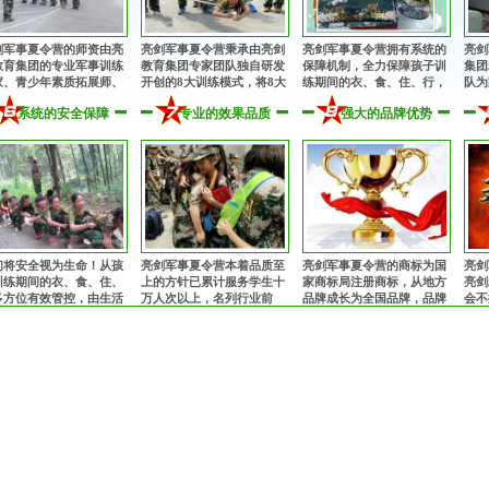
剑军事夏令营的师资由亮
亮剑军事夏令营秉承由亮剑
亮剑军事夏令营拥有系统的
亮剑
教育集团的专业军事训练
教育集团专家团队独自研发
保障机制，全力保障孩子训
集团
家、青少年素质拓展师、
开创的8大训练模式，将8大
练期间的衣、食、住、行，
队为
理健康教育专家、知名励
专业训练模式有机融为一
为孩子的训练成长提供完善
从孩
系统的安全保障
专业的效果品质
强大的品牌优势
教育专家、畅销书作者共
体，多角度、多方位提升孩
的后勤保障！
细致
组成的核心专业师资团
子的综合素质！
！
们将安全视为生命！从孩
亮剑军事夏令营本着品质至
亮剑军事夏令营的商标为国
亮剑
训练期间的衣、食、住、
上的方针已累计服务学生十
家商标局注册商标，从地方
亮剑
多方位有效管控，由生活
万人次以上，名列行业前
品牌成长为全国品牌，品牌
会不
师24小时监护，并在入营
茅！获得家长与学生的充分
知名度和影响力与日俱增，
诠释
为每一位孩子购买保险。
肯定和赞誉，让全国的孩子
安全、正规，值得信赖！
亿万
都能在不同的城市参加亮剑
军事夏令营！