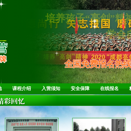
培养孩子“亮
学会自信
全国免费报名热
地
课程介绍
入营须知
安全保障
在线报名