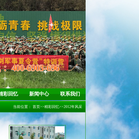
剑”精神
、坚强 懂得惜福、感恩
线：
400-6903-696
精彩回忆
新闻中心
联系我们
当前位置：
首页
>>
精彩回忆
>>
2012年风采