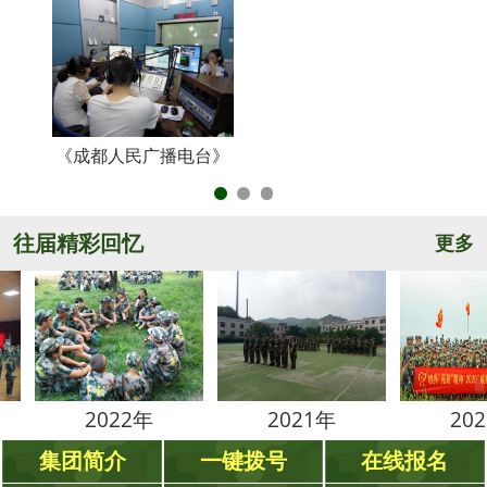
《成都人民广播电台》
央
往届精彩回忆
更多
2022年
2021年
2020年
集团简介
一键拨号
在线报名