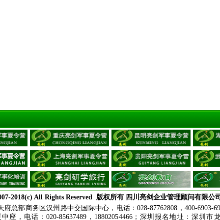
007-2018(c) All Rights Reserved 版权所有 四川亮剑企业管理顾问有限
天府总部商务区汉州路中交国际中心
，电话：028-87762808，400-6903-
电话：020-85637489，18802054466；深圳报名地址：深圳