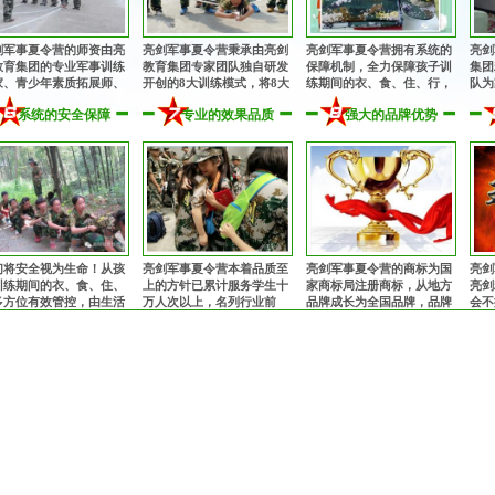
剑军事夏令营的师资由亮
亮剑军事夏令营秉承由亮剑
亮剑军事夏令营拥有系统的
亮剑
教育集团的专业军事训练
教育集团专家团队独自研发
保障机制，全力保障孩子训
集团
家、青少年素质拓展师、
开创的8大训练模式，将8大
练期间的衣、食、住、行，
队为
理健康教育专家、知名励
专业训练模式有机融为一
为孩子的训练成长提供完善
从孩
系统的安全保障
专业的效果品质
强大的品牌优势
教育专家、畅销书作者共
体，多角度、多方位提升孩
的后勤保障！
细致
组成的核心专业师资团
子的综合素质！
！
们将安全视为生命！从孩
亮剑军事夏令营本着品质至
亮剑军事夏令营的商标为国
亮剑
训练期间的衣、食、住、
上的方针已累计服务学生十
家商标局注册商标，从地方
亮剑
多方位有效管控，由生活
万人次以上，名列行业前
品牌成长为全国品牌，品牌
会不
师24小时监护，并在入营
茅！获得家长与学生的充分
知名度和影响力与日俱增，
诠释
为每一位孩子购买保险。
肯定和赞誉，让全国的孩子
安全、正规，值得信赖！
亿万
都能在不同的城市参加亮剑
军事夏令营！