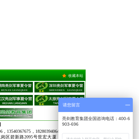
收藏本站
请您留言
亮剑教育集团全国咨询电话：400-6
903-696
公司
696，13540367675，18280394064；广州分公司
市龙岗区碧新路2095号世宏大厦，
电话：0755-